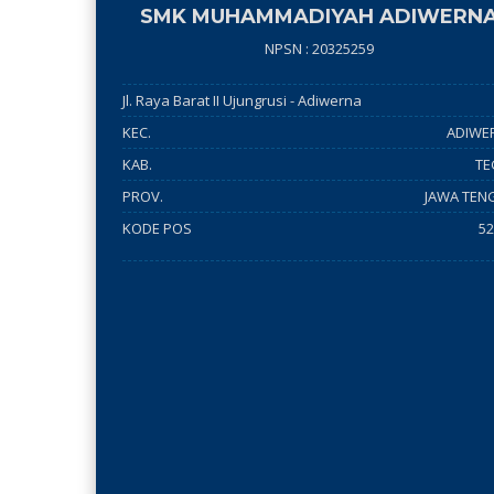
SMK MUHAMMADIYAH ADIWERN
NPSN : 20325259
Jl. Raya Barat II Ujungrusi - Adiwerna
KEC.
ADIWE
KAB.
TE
PROV.
JAWA TEN
KODE POS
52