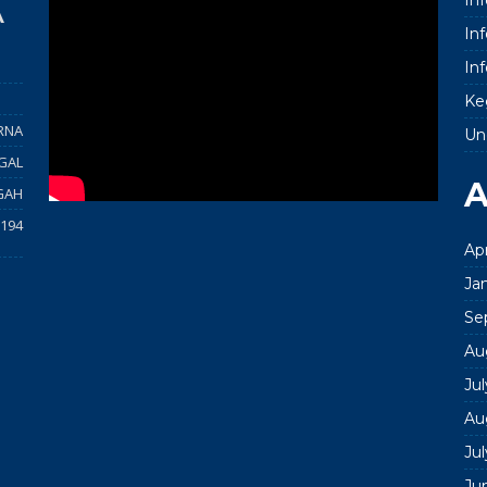
A
In
In
Ke
RNA
Un
GAL
A
GAH
194
Apr
Ja
Se
Au
Ju
Au
Ju
Ju