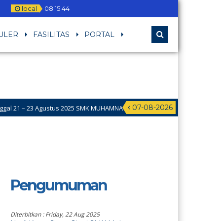
local
08
:
15
45
ULER
FASILITAS
PORTAL
07-08-2026
23 Agustus 2025 SMK MUHAMNA Memperingat HUT RI ke 80 dengan mengad
Pengumuman
Diterbitkan :
Friday, 22 Aug 2025