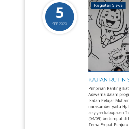
5
Kegiatan Siswa
SEP 2020
KAJIAN RUTI
Pimpinan Ranting I
Adiwerna dalam progr
Ikatan Pelajar Muha
narasumber yaitu Hj. 
aisyiyah kabupaten Te
(04/09) bertempat di
Tema Empat Penjuru y