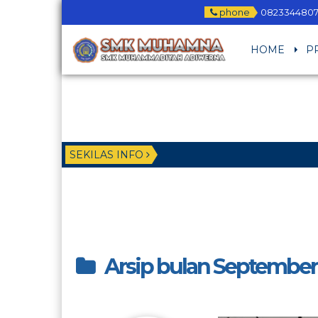
phone
082334480
HOME
P
SEKILAS INFO
Arsip bulan September