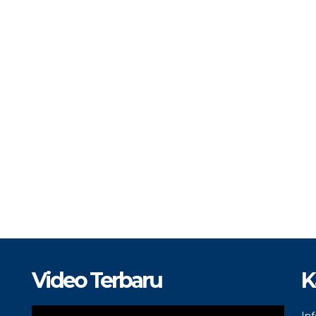
Video Terbaru
K
In