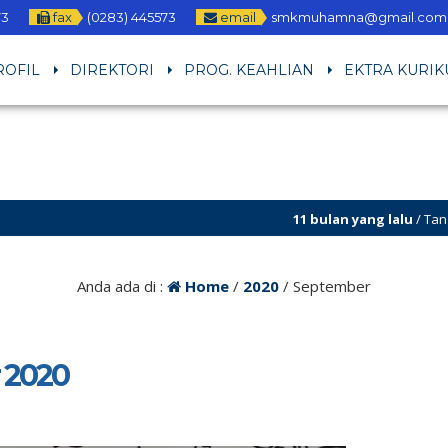
73
fax
(0283) 445573
email
smkmuhamna@gmail.com
ROFIL
DIREKTORI
PROG. KEAHLIAN
EKTRA KURIK
11 bulan yang lalu
/ Tanggal 21 – 
Anda ada di :
Home
/
2020
/
September
 2020