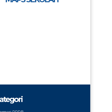
ategori
formasi PPDB