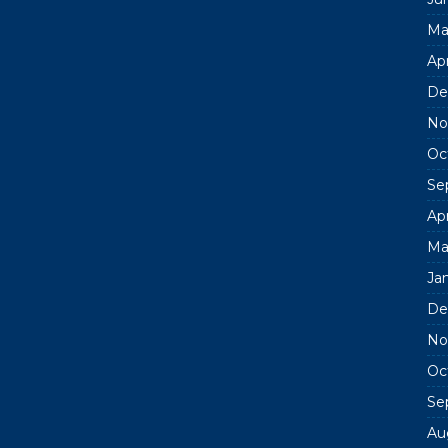
Ma
Apr
De
No
Oc
Se
Apr
Ma
Ja
De
No
Oc
Se
Au