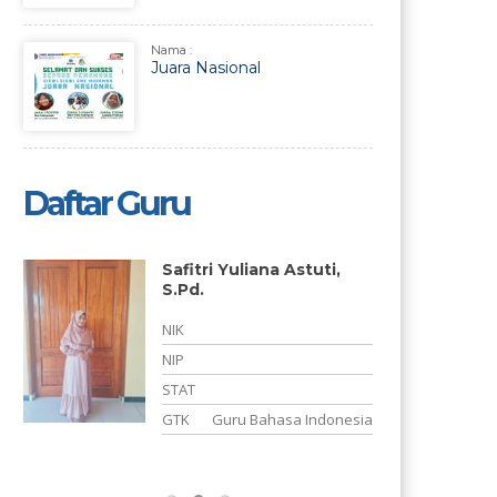
Nama :
Juara Nasional
Daftar Guru
Safitri Yuliana Astuti,
S.Pd.
NIK
NIP
STAT
g
GTK
Guru Bahasa Indonesia