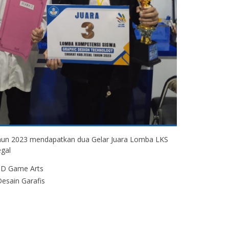
AD MIKYAL
Citra Mutiara Sari, S.Pd
md.Sn
un 2023 mendapatkan dua Gelar Juara Lomba LKS
NIK
gal
-
NIP
3D Game Arts
STAT
Guru Bahasa Bahasa
esain Garafis
an prestasi Lulusan
Indonesia
kultas seni media
GTK
Guru Bahasa Indonesi
ogja
Guru Animasi