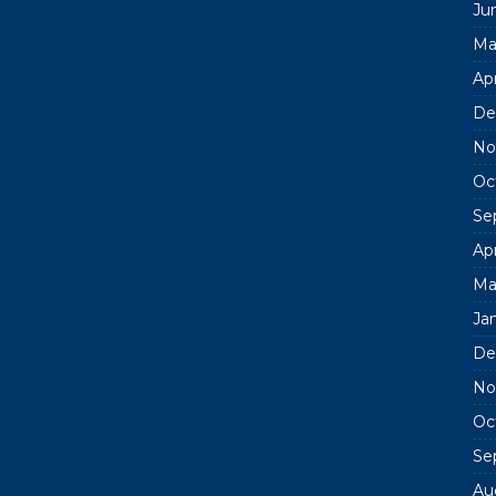
Ju
Ma
Apr
De
No
Oc
Se
Apr
Ma
Ja
De
No
Oc
Se
Au