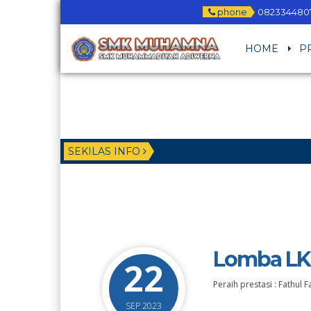
phone
082334480
HOME
P
SEKILAS INFO
Lomba LK
22
Peraih prestasi : Fathul 
SEP 2023