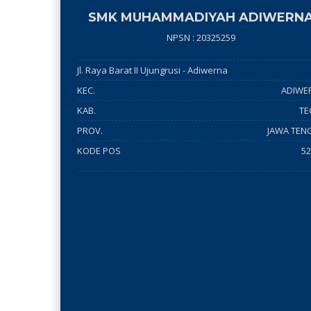
SMK MUHAMMADIYAH ADIWERN
NPSN : 20325259
Jl. Raya Barat II Ujungrusi - Adiwerna
KEC.
ADIWE
KAB.
TE
PROV.
JAWA TEN
KODE POS
52