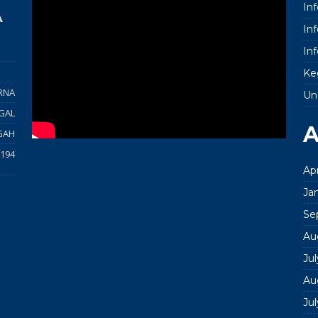
In
A
In
In
Ke
RNA
Un
GAL
A
GAH
194
Apr
Ja
Se
Au
Ju
Au
Ju