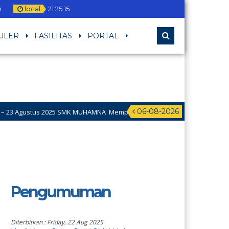
m
local
21
:
25
16
ULER
FASILITAS
PORTAL
06-08-2026
us 2025 SMK MUHAMNA Memperingat HUT RI ke 80 dengan mengadakan Lom
Pengumuman
Diterbitkan :
Friday, 22 Aug 2025