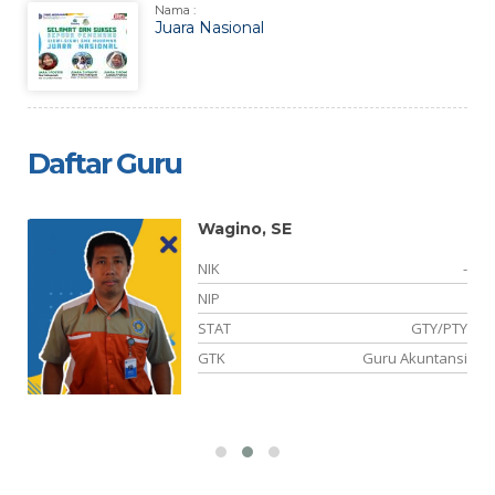
Nama :
Juara Nasional
Daftar Guru
Wagino, SE
NIK
-
NIP
STAT
GTY/PTY
GTK
Guru Akuntansi
is