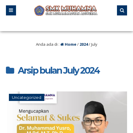
Tanggal 21 – 23 Agustus 2025 SMK MUHAMNA Memperingat HUT RI ke 80 deng
Anda ada di :
Home
/
2024
/
July
Arsip bulan July 2024
Uncategorized