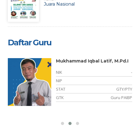
Juara Nasional
Daftar Guru
Mukhammad Iqbal Latif, M.Pd.I
-
NIK
-
NIP
TY
STAT
GTY/PTY
KN
GTK
Guru PAIBP