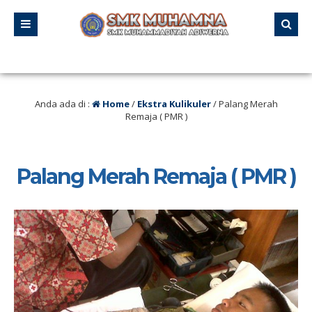
lalu
/ Tanggal 21 – 23 Agustus 2025 SMK MUHAMNA Memperingat HUT RI ke 80
Anda ada di :
Home
/
Ekstra Kulikuler
/
Palang Merah
Remaja ( PMR )
Palang Merah Remaja ( PMR )