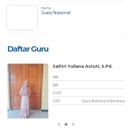
Nama :
Juara Nasional
Daftar Guru
Safitri Yuliana Astuti, S.Pd.
-
NIK
NIP
TY
STAT
si
GTK
Guru Bahasa Indonesia