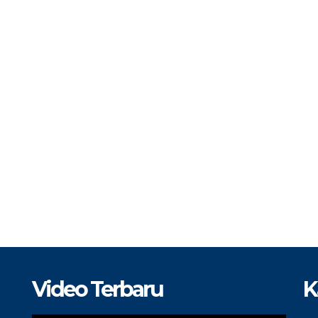
Video Terbaru
K