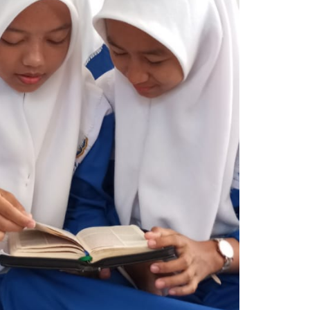
 ISKANDAR,
Wagino, SE
NIK
NIP
STAT
GTY/PT
GTK
Guru Akuntans
sa Inggris dengan
uara English Speech
Guru Bahasa Inggris