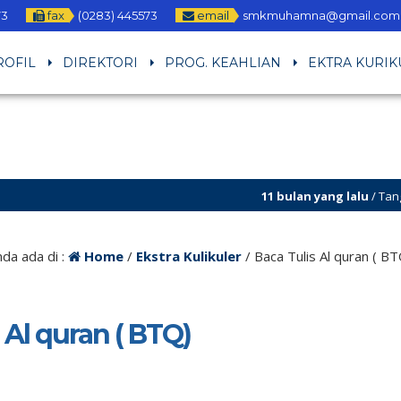
3
fax
(0283) 445573
email
smkmuhamna@gmail.com
ROFIL
DIREKTORI
PROG. KEAHLIAN
EKTRA KURIK
11 bulan yang lalu
/ Tanggal 21 – 23
da ada di :
Home
/
Ekstra Kulikuler
/
Baca Tulis Al quran ( B
 Al quran ( BTQ)