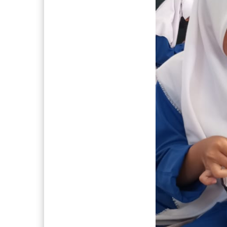
Citra Mutiara Sari, S.Pd
AKHMAD
S.Pd
NIK
NIK
NIP
NIP
STAT
Guru Bahasa Bahasa
STAT
Indonesia
Guru Baha
GTK
Guru Bahasa Indonesia
prestasi j
Contest
GTK