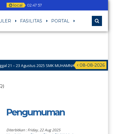
local
02
:
47
58
ULER
FASILITAS
PORTAL
08-08-2026
 Agustus 2025 SMK MUHAMNA Memperingat HUT RI ke 80 dengan mengada
TQ)
Pengumuman
Diterbitkan :
Friday, 22 Aug 2025