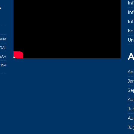
In
A
In
In
Ke
RNA
Un
GAL
A
GAH
194
Apr
Ja
Se
Au
Ju
Au
Ju