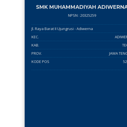
SMK MUHAMMADIYAH ADIWERN
NPSN : 20325259
Jl. Raya Barat II Ujungrusi - Adiwerna
KEC.
ADIWE
KAB.
TE
PROV.
JAWA TEN
KODE POS
52