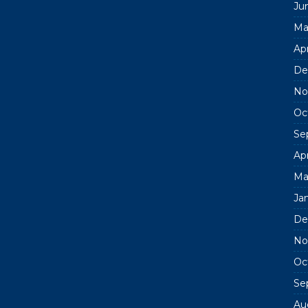
Ju
Ma
Apr
De
No
Oc
Se
Apr
Ma
Ja
De
No
Oc
Se
Au