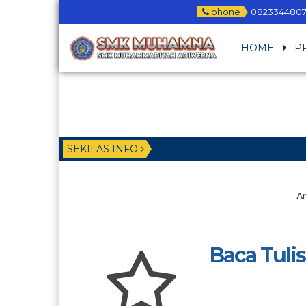
phone
0823344807
HOME
P
SEKILAS INFO
An
Baca Tulis