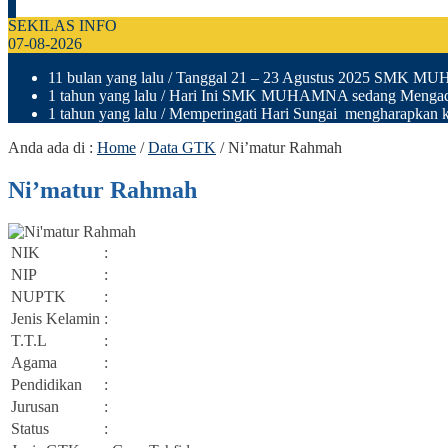
SEKILAS INFO
07-08-2026
11 bulan yang lalu
/ Tanggal 21 – 23 Agustus 2025 SMK M
1 tahun yang lalu
/ Hari Ini SMK MUHAMNA sedang Mengad
1 tahun yang lalu
/ Memperingati Hari Sungai mengharapkan ki
Anda ada di :
Home
/
Data GTK
/
Ni’matur Rahmah
Ni’matur Rahmah
NIK
:
NIP
:
NUPTK
:
Jenis Kelamin
:
T.T.L
:
Agama
:
Pendidikan
:
Jurusan
:
Status
: