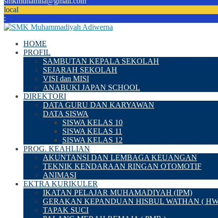
smkmuhamna@gmail.com
local
:
HOME
PROFIL
SAMBUTAN KEPALA SEKOLAH
SEJARAH SEKOLAH
VISI dan MISI
ANABUKI JAPAN SCHOOL
DIREKTORI
DATA GURU DAN KARYAWAN
DATA SISWA
SISWA KELAS 10
SISWA KELAS 11
SISWA KELAS 12
PROG. KEAHLIAN
AKUNTANSI DAN LEMBAGA KEUANGAN
TEKNIK KENDARAAN RINGAN OTOMOTIF
ANIMASI
EKTRA KURIKULER
IKATAN PELAJAR MUHAMADIYAH (IPM)
GERAKAN KEPANDUAN HISBUL WATHAN ( HW
TAPAK SUCI