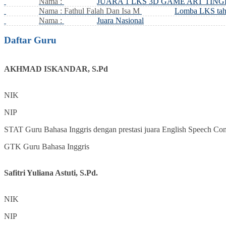
Nama :
JUARA 1 LKS 3D GAME ART TIN
Nama : Fathul Falah Dan Isa M
Lomba LKS tah
Nama :
Juara Nasional
Daftar Guru
AKHMAD ISKANDAR, S.Pd
NIK
NIP
STAT
Guru Bahasa Inggris dengan prestasi juara English Speech Con
GTK
Guru Bahasa Inggris
Safitri Yuliana Astuti, S.Pd.
NIK
NIP