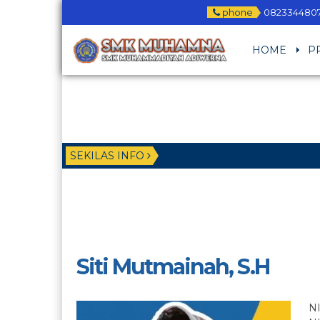
phone
082334480
HOME
P
SEKILAS INFO
Siti Mutmainah, S.H
N