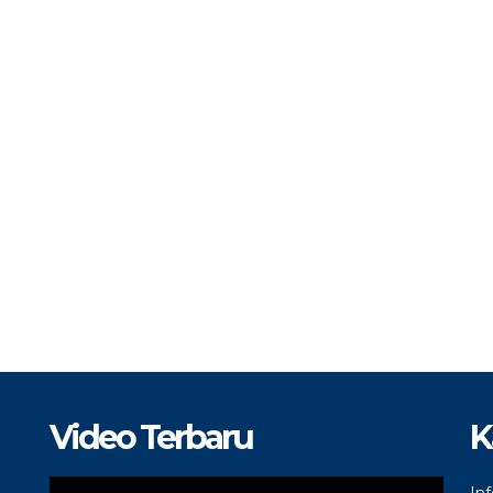
Video Terbaru
K
In