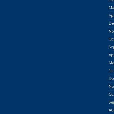
Ma
Apr
De
No
Oc
Se
Apr
Ma
Ja
De
No
Oc
Se
Au