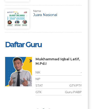
Nama :
Juara Nasional
Daftar Guru
Mukhammad Iqbal Latif,
M.Pd.I
NIK
-
NIP
STAT
GTY/PTY
GTK
Guru PAIBP
s