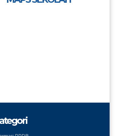
ategori
formasi PPDB