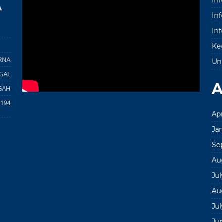
A
In
In
Ke
RNA
Un
GAL
A
GAH
194
Apr
Ja
Se
Au
Ju
Au
Ju
Ju