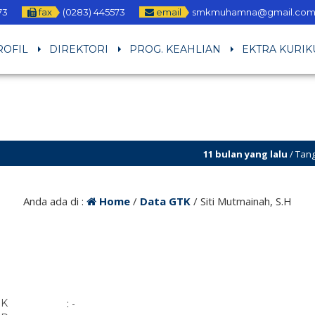
73
fax
(0283) 445573
email
smkmuhamna@gmail.co
ROFIL
DIREKTORI
PROG. KEAHLIAN
EKTRA KURIK
11 bulan yang lalu
/ Tanggal 21 –
Anda ada di :
Home
/
Data GTK
/
Siti Mutmainah, S.H
IK
: -