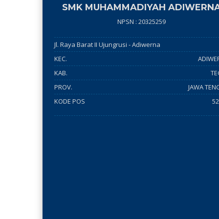
SMK MUHAMMADIYAH ADIWERN
NPSN : 20325259
Jl. Raya Barat II Ujungrusi - Adiwerna
KEC.
ADIWE
KAB.
TE
PROV.
JAWA TEN
KODE POS
52