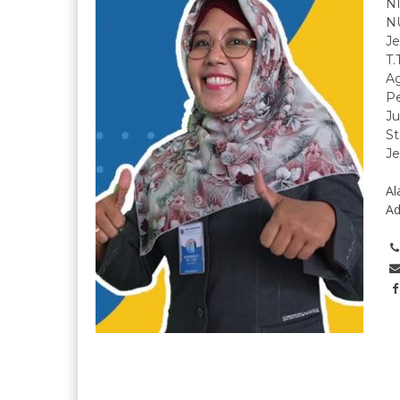
N
N
Je
T.
A
Pe
Ju
St
Je
Al
Ad