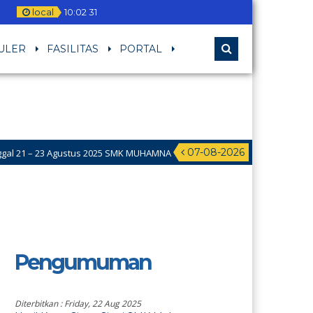
m
local
10
:
02
31
ULER
FASILITAS
PORTAL
07-08-2026
 23 Agustus 2025 SMK MUHAMNA Memperingat HUT RI ke 80 dengan meng
Pengumuman
Diterbitkan :
Friday, 22 Aug 2025