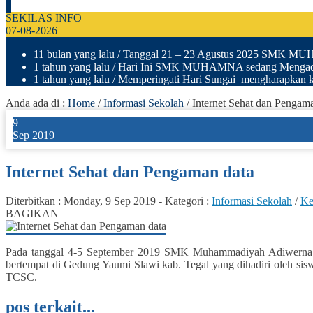
SEKILAS INFO
07-08-2026
11 bulan yang lalu
/ Tanggal 21 – 23 Agustus 2025 SMK M
1 tahun yang lalu
/ Hari Ini SMK MUHAMNA sedang Mengad
1 tahun yang lalu
/ Memperingati Hari Sungai mengharapkan ki
Anda ada di :
Home
/
Informasi Sekolah
/
Internet Sehat dan Pengam
9
Sep 2019
Internet Sehat dan Pengaman data
Diterbitkan :
Monday, 9 Sep 2019
-
Kategori :
Informasi Sekolah
/
Ke
BAGIKAN
Pada tanggal 4-5 September 2019 SMK Muhammadiyah Adiwerna m
bertempat di Gedung Yaumi Slawi kab. Tegal yang dihadiri oleh s
TCSC.
pos terkait...