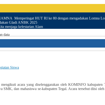
UHAMNA Memperingat HUT RI ke 80 dengan mengadakan Lomna Lom
akan Gladi ANBK 2025
ta menjaga kelestarian Alam
an data
giatan Siswa
engikuti acara yang diselenggarakan oleh KOMINFO kabupaten Te
iswa SMK, dan mahasiswa se-kabupaten Tegal. Acara tersebut diisi o