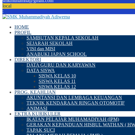
smkmuhamna@gmail.com
local
:
HOME
PROFIL
SAMBUTAN KEPALA SEKOLAH
SEJARAH SEKOLAH
VISI dan MISI
ANABUKI JAPAN SCHOOL
DIREKTORI
DATA GURU DAN KARYAWAN
DATA SISWA
SISWA KELAS 10
SISWA KELAS 11
SISWA KELAS 12
PROG. KEAHLIAN
AKUNTANSI DAN LEMBAGA KEUANGAN
TEKNIK KENDARAAN RINGAN OTOMOTIF
ANIMASI
EKTRA KURIKULER
IKATAN PELAJAR MUHAMADIYAH (IPM)
GERAKAN KEPANDUAN HISBUL WATHAN ( HW
TAPAK SUCI