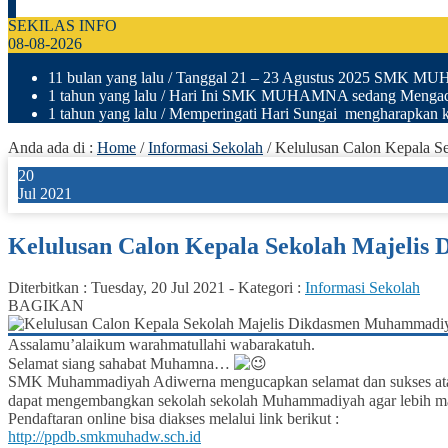
SEKILAS INFO
08-08-2026
11 bulan yang lalu
/ Tanggal 21 – 23 Agustus 2025 SMK M
1 tahun yang lalu
/ Hari Ini SMK MUHAMNA sedang Mengad
1 tahun yang lalu
/ Memperingati Hari Sungai mengharapkan ki
Anda ada di :
Home
/
Informasi Sekolah
/
Kelulusan Calon Kepala 
20
Jul 2021
Kelulusan Calon Kepala Sekolah Majeli
Diterbitkan :
Tuesday, 20 Jul 2021
-
Kategori :
Informasi Sekolah
BAGIKAN
Assalamu’alaikum warahmatullahi wabarakatuh.
Selamat siang sahabat Muhamna…
SMK Muhammadiyah Adiwerna mengucapkan selamat dan sukses atas 
dapat mengembangkan sekolah sekolah Muhammadiyah agar lebih m
Pendaftaran online bisa diakses melalui link berikut :
http://ppdb.smkmuhadw.sch.id