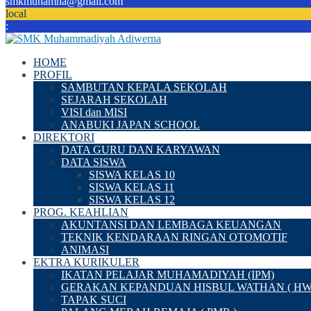
smkmuhamna@gmail.com
local
:
HOME
PROFIL
SAMBUTAN KEPALA SEKOLAH
SEJARAH SEKOLAH
VISI dan MISI
ANABUKI JAPAN SCHOOL
DIREKTORI
DATA GURU DAN KARYAWAN
DATA SISWA
SISWA KELAS 10
SISWA KELAS 11
SISWA KELAS 12
PROG. KEAHLIAN
AKUNTANSI DAN LEMBAGA KEUANGAN
TEKNIK KENDARAAN RINGAN OTOMOTIF
ANIMASI
EKTRA KURIKULER
IKATAN PELAJAR MUHAMADIYAH (IPM)
GERAKAN KEPANDUAN HISBUL WATHAN ( HW
TAPAK SUCI