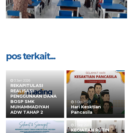
pos terkait...
3 Jan 2026
REKAPITULASI
REALISASI
PENGGUNAAN DANA
BOSP SMK
3 Oct 2023
MUHAMMADIYAH
Hari Kesktian
ADW TAHAP 2
Pancasila
2 Sep 2023
KEGIATAN RUTIN