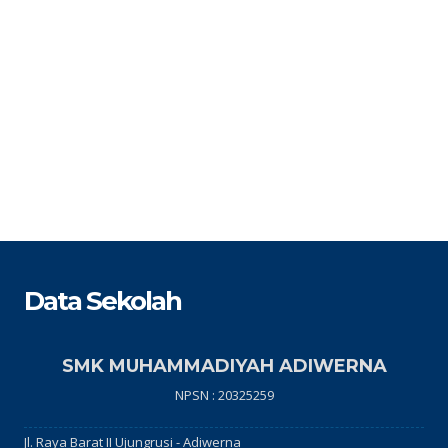
Data Sekolah
SMK MUHAMMADIYAH ADIWERNA
NPSN : 20325259
Jl. Raya Barat II Ujungrusi - Adiwerna