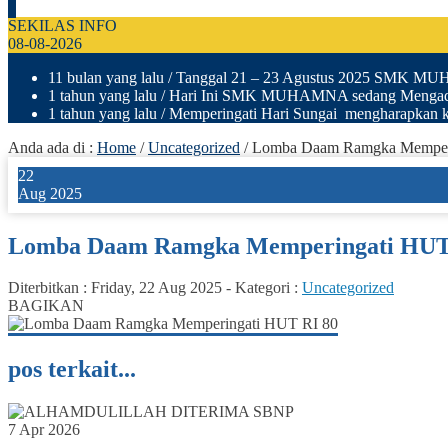
SEKILAS INFO
08-08-2026
11 bulan yang lalu
/ Tanggal 21 – 23 Agustus 2025 SMK M
1 tahun yang lalu
/ Hari Ini SMK MUHAMNA sedang Mengad
1 tahun yang lalu
/ Memperingati Hari Sungai mengharapkan ki
Anda ada di :
Home
/
Uncategorized
/
Lomba Daam Ramgka Memper
22
Aug 2025
Lomba Daam Ramgka Memperingati HUT
Diterbitkan :
Friday, 22 Aug 2025
-
Kategori :
Uncategorized
BAGIKAN
pos terkait...
7 Apr 2026