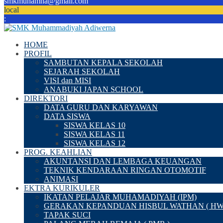
smkmuhamna@gmail.com
local
:
HOME
PROFIL
SAMBUTAN KEPALA SEKOLAH
SEJARAH SEKOLAH
VISI dan MISI
ANABUKI JAPAN SCHOOL
DIREKTORI
DATA GURU DAN KARYAWAN
DATA SISWA
SISWA KELAS 10
SISWA KELAS 11
SISWA KELAS 12
PROG. KEAHLIAN
AKUNTANSI DAN LEMBAGA KEUANGAN
TEKNIK KENDARAAN RINGAN OTOMOTIF
ANIMASI
EKTRA KURIKULER
IKATAN PELAJAR MUHAMADIYAH (IPM)
GERAKAN KEPANDUAN HISBUL WATHAN ( HW
TAPAK SUCI