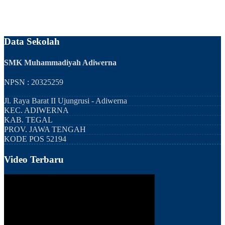
Data Sekolah
SMK Muhammadiyah Adiwerna
NPSN : 20325259
Jl. Raya Barat II Ujungrusi - Adiwerna
KEC.
ADIWERNA
KAB.
TEGAL
PROV.
JAWA TENGAH
KODE POS
52194
Video Terbaru