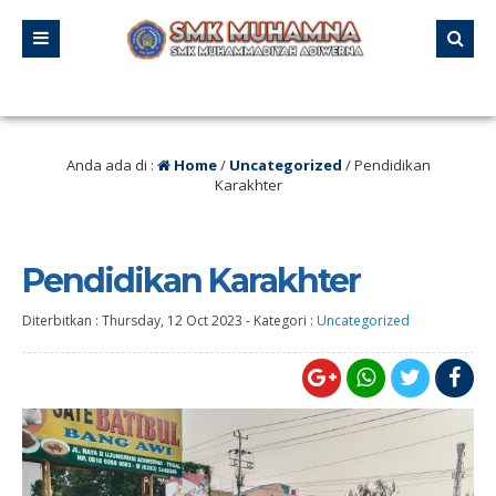
l 21 – 23 Agustus 2025 SMK MUHAMNA Memperingat HUT RI ke 80 dengan meng
Anda ada di :
Home
/
Uncategorized
/
Pendidikan
Karakhter
Pendidikan Karakhter
Diterbitkan :
Thursday, 12 Oct 2023
-
Kategori :
Uncategorized