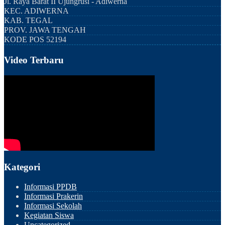
Jl. Raya Barat II Ujungrusi - Adiwerna
KEC.
ADIWERNA
KAB.
TEGAL
PROV.
JAWA TENGAH
KODE POS
52194
Video Terbaru
Kategori
Informasi PPDB
Informasi Prakerin
Informasi Sekolah
Kegiatan Siswa
Uncategorized