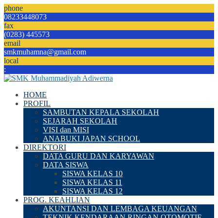
phone
08233448073
fax
(0283) 445573
email
smkmuhamna@gmail.com
local
:
HOME
PROFIL
SAMBUTAN KEPALA SEKOLAH
SEJARAH SEKOLAH
VISI dan MISI
ANABUKI JAPAN SCHOOL
DIREKTORI
DATA GURU DAN KARYAWAN
DATA SISWA
SISWA KELAS 10
SISWA KELAS 11
SISWA KELAS 12
PROG. KEAHLIAN
AKUNTANSI DAN LEMBAGA KEUANGAN
TEKNIK KENDARAAN RINGAN OTOMOTIF