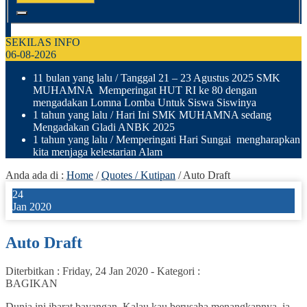
SEKILAS INFO
06-08-2026
11 bulan yang lalu
/ Tanggal 21 – 23 Agustus 2025 SMK
MUHAMNA Memperingat HUT RI ke 80 dengan
mengadakan Lomna Lomba Untuk Siswa Siswinya
1 tahun yang lalu
/ Hari Ini SMK MUHAMNA sedang
Mengadakan Gladi ANBK 2025
1 tahun yang lalu
/ Memperingati Hari Sungai mengharapkan
kita menjaga kelestarian Alam
Anda ada di :
Home
/
Quotes / Kutipan
/
Auto Draft
24
Jan 2020
Auto Draft
Diterbitkan :
Friday, 24 Jan 2020
-
Kategori :
BAGIKAN
Dunia ini ibarat bayangan. Kalau kau berusaha menangkapnya, ia