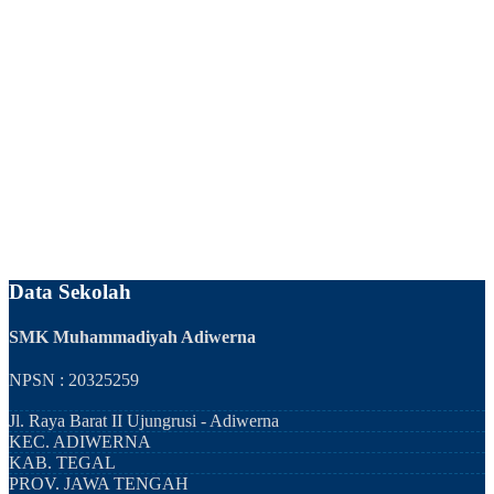
Data Sekolah
SMK Muhammadiyah Adiwerna
NPSN : 20325259
Jl. Raya Barat II Ujungrusi - Adiwerna
KEC.
ADIWERNA
KAB.
TEGAL
PROV.
JAWA TENGAH