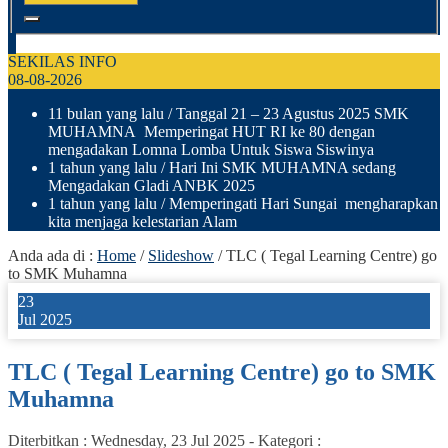
SEKILAS INFO
08-08-2026
11 bulan yang lalu
/ Tanggal 21 – 23 Agustus 2025 SMK
MUHAMNA Memperingat HUT RI ke 80 dengan
mengadakan Lomna Lomba Untuk Siswa Siswinya
1 tahun yang lalu
/ Hari Ini SMK MUHAMNA sedang
Mengadakan Gladi ANBK 2025
1 tahun yang lalu
/ Memperingati Hari Sungai mengharapkan
kita menjaga kelestarian Alam
Anda ada di :
Home
/
Slideshow
/
TLC ( Tegal Learning Centre) go
to SMK Muhamna
23
Jul 2025
TLC ( Tegal Learning Centre) go to SMK
Muhamna
Diterbitkan :
Wednesday, 23 Jul 2025
-
Kategori :