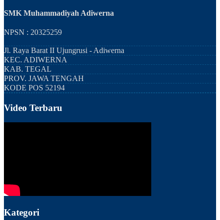
SMK Muhammadiyah Adiwerna
NPSN : 20325259
Jl. Raya Barat II Ujungrusi - Adiwerna
KEC.
ADIWERNA
KAB.
TEGAL
PROV.
JAWA TENGAH
KODE POS
52194
Video Terbaru
Kategori