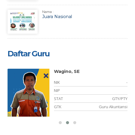
Nama :
Juara Nasional
Daftar Guru
Wagino, SE
NIK
-
NIP
STAT
GTY/PTY
dz
GTK
Guru Akuntansi