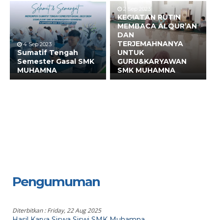
2 Sep 2023
KEGIATAN RUTIN
MEMBACA ALQUR’AN
DAN
TERJEMAHNANYA
4 Sep 2023
Sumatif Tengah
UNTUK
Semester Gasal SMK
GURU&KARYAWAN
MUHAMNA
SMK MUHAMNA
Pengumuman
Diterbitkan :
Friday, 22 Aug 2025
Hasil Karya Siswa Siswi SMK Muhamna