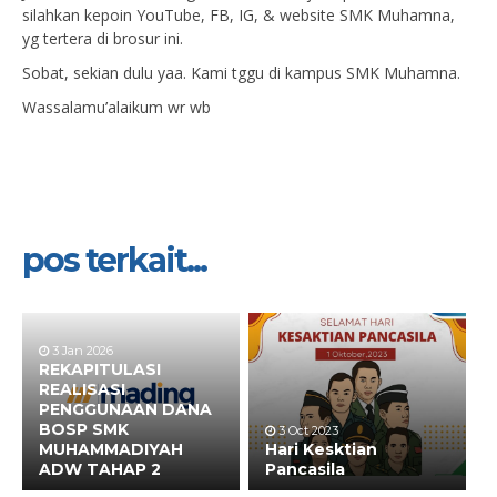
silahkan kepoin YouTube, FB, IG, & website SMK Muhamna,
yg tertera di brosur ini.
Sobat, sekian dulu yaa. Kami tggu di kampus SMK Muhamna.
Wassalamu’alaikum wr wb
pos terkait...
3 Jan 2026
REKAPITULASI
REALISASI
PENGGUNAAN DANA
BOSP SMK
3 Oct 2023
MUHAMMADIYAH
Hari Kesktian
ADW TAHAP 2
Pancasila