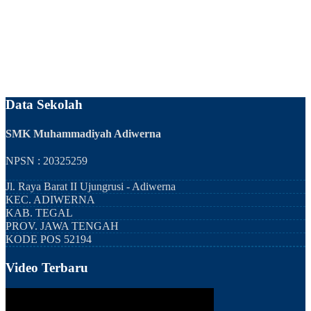
Data Sekolah
SMK Muhammadiyah Adiwerna
NPSN : 20325259
Jl. Raya Barat II Ujungrusi - Adiwerna
KEC.
ADIWERNA
KAB.
TEGAL
PROV.
JAWA TENGAH
KODE POS
52194
Video Terbaru