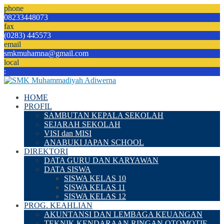
phone
08233448073
fax
(0283) 445573
email
smkmuhamna@gmail.com
local
:
HOME
PROFIL
SAMBUTAN KEPALA SEKOLAH
SEJARAH SEKOLAH
VISI dan MISI
ANABUKI JAPAN SCHOOL
DIREKTORI
DATA GURU DAN KARYAWAN
DATA SISWA
SISWA KELAS 10
SISWA KELAS 11
SISWA KELAS 12
PROG. KEAHLIAN
AKUNTANSI DAN LEMBAGA KEUANGAN
TEKNIK KENDARAAN RINGAN OTOMOTIF