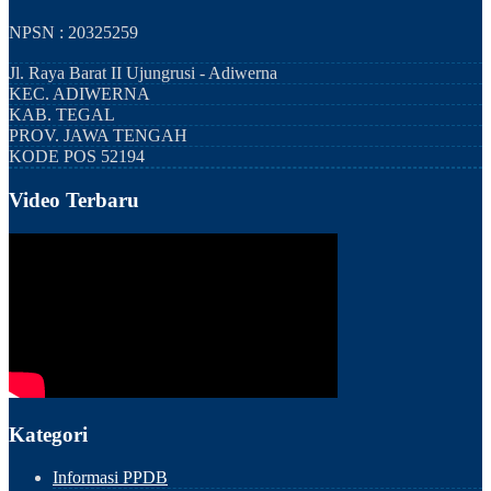
NPSN : 20325259
Jl. Raya Barat II Ujungrusi - Adiwerna
KEC.
ADIWERNA
KAB.
TEGAL
PROV.
JAWA TENGAH
KODE POS
52194
Video Terbaru
Kategori
Informasi PPDB